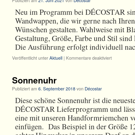
Publiziert am
21. Juni 2021
von
Décostar
Neu im Programm bei DÉCOSTAR sind 
Wandwappen, die wir gerne nach Ihre
Wünschen gestalten. Wahlweise mit Bla
Gestaltung, Größe, Farbe und Stil sind 
Die Ausführung erfolgt individuell n
für
Veröffentlicht unter
Aktuell
|
Kommentare deaktiviert
Dekorative
Wandwapp
Sonnenuhr
Publiziert am
6. September 2018
von
Décostar
Diese schöne Sonnenuhr ist die neuest
DÉCOSTAR Lieferprogramm und lässt 
eine mit unseren Handformriemchen v
einfügen. Das Beispiel in der Größe 12